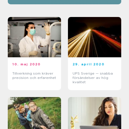
10. maj 2020
29. april 2020
Tillverkning som kräver
UPS Sverige — snabba
precision och erfarenhet
försändelser av hög
kvalitet