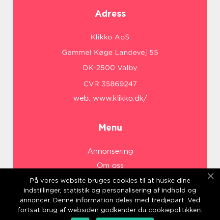
Adress
web:
www.klikko.dk/
Menu
Annonsering
Om oss
Cookies
På vores website bruges cookies til at huske dine
indstillinger, statistik og personalisering af indhold og
Kontakta oss
annoncer. Denne information deles med tredjepart. Ved
Sitemap
fortsat brug af websiden godkender du cookiepolitikken.