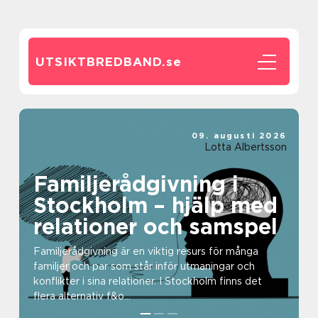
UTSIKTBREDBAND.
se
09. augusti 2026
Lotta Albertsson
Familjerådgivning i
Stockholm – hjälp med
relationer och samspel
Familjerådgivning är en viktig resurs för många
familjer och par som står inför utmaningar och
konflikter i sina relationer. I Stockholm finns det
flera alternativ f&o...