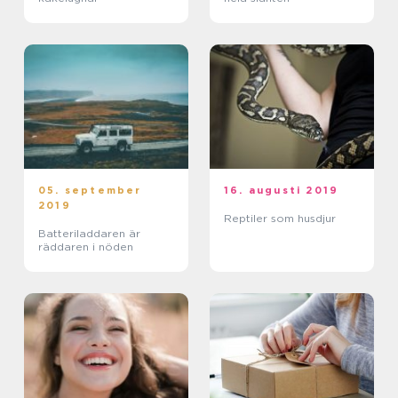
05. september
16. augusti 2019
2019
Reptiler som husdjur
Batteriladdaren är
räddaren i nöden