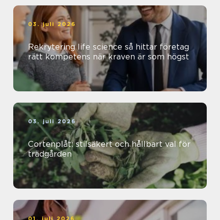
03. juli 2026
Rekrytering life science så hittar företag
rätt kompetens när kraven är som högst
03. juli 2026
Cortenplåt: stilsäkert och hållbart val för
trädgården
01. juli 2026