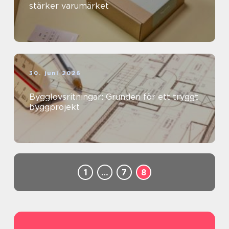
stärker varumärket
30. juni 2026
Bygglovsritningar: Grunden för ett tryggt
byggprojekt
1
…
7
8