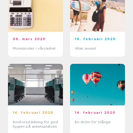
06. mars 2020
16. februari 2020
Momskoder i vårvädret
Allas avund
14. februari 2020
14. februari 2020
Kontorsstädning för god
En dröm för många
hygien på arbetsplatsen