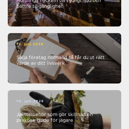
Hörslinga nyckeln till tydligt ljud och
bättre tillgänglighet
12. juli 2026
Sälja företag norrland så får du ut rätt
värde av ditt livsverk
10. juli 2026
Jakttillbehör som gör skillnad en
praktisk guide för jägare