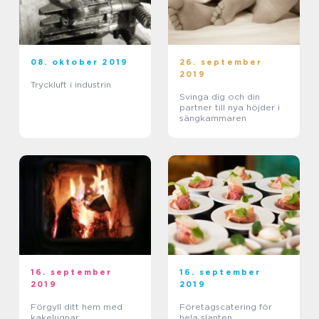
08. oktober 2019
26. september
2019
Tryckluft i industrin
Svinga dig och din
partner till nya höjder i
sängkammaren
16. september
16. september
2019
2019
Förgyll ditt hem med
Företagscatering för
kakelugnar
hela slanten