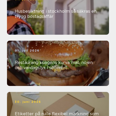
Husbesiktning i stockholm så säkras en
trygg bostadsaffär
01. juli 2026
Restaurang kungens kurva mat, nöjen
och vardagslyx i söderort
30. juni 2026
Etiketter på rulle flexibel märkning som