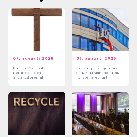
07. augusti 2026
01. augusti 2026
Krucifix: Symbol,
Fönsterputs i göteborg
berättelse och
så får du skinande rena
andaktsföremål
fönster året runt