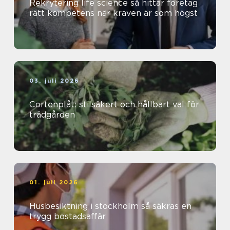
Rekrytering life science så hittar företag
rätt kompetens när kraven är som högst
03. juli 2026
Cortenplåt: stilsäkert och hållbart val för
trädgården
01. juli 2026
Husbesiktning i stockholm så säkras en
trygg bostadsaffär