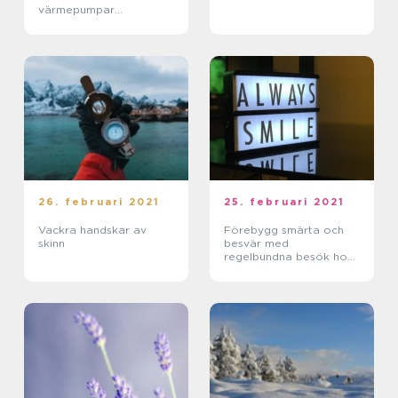
värmepumpar
anpassade efter behov
och förutsättningar i
Hultsfred
26. februari 2021
25. februari 2021
Vackra handskar av
Förebygg smärta och
skinn
besvär med
regelbundna besök hos
tandläkare