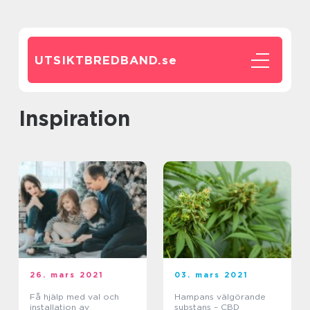
UTSIKTBREDBAND.
se
inspiration
26. mars 2021
03. mars 2021
Få hjälp med val och
Hampans välgörande
installation av
substans – CBD