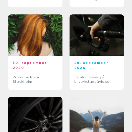
enkel sökning
30. september
29. september
2020
2020
Prova ny frisör i
Jämför priser på
Stockholm
bilverkstadgävle.se