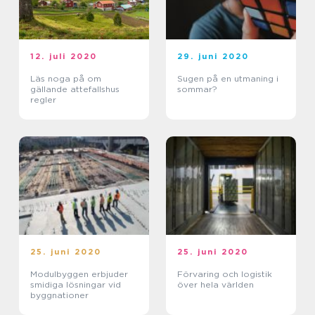
12. juli 2020
29. juni 2020
Läs noga på om
Sugen på en utmaning i
gällande attefallshus
sommar?
regler
25. juni 2020
25. juni 2020
Modulbyggen erbjuder
Förvaring och logistik
smidiga lösningar vid
över hela världen
byggnationer