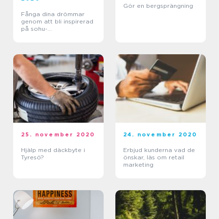
Gör en bergsprängning
Fånga dina drömmar
genom att bli inspirerad
på sohu-
shop.se/shop/fototapet
er-363s1.html
25. november 2020
24. november 2020
Hjälp med däckbyte i
Erbjud kunderna vad de
Tyresö?
önskar, läs om retail
marketing