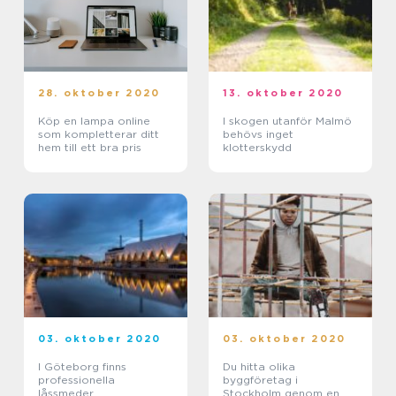
28. oktober 2020
13. oktober 2020
Köp en lampa online
I skogen utanför Malmö
som kompletterar ditt
behövs inget
hem till ett bra pris
klotterskydd
03. oktober 2020
03. oktober 2020
I Göteborg finns
Du hitta olika
professionella
byggföretag i
låssmeder
Stockholm genom en