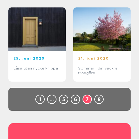
25. juni 2020
21. juni 2020
Låsa utan nyckelknippa
Sommar i din vackra
trädgård
1
…
5
6
7
8