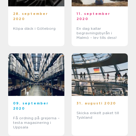
28. september
11. september
2020
2020
Köpa däck i Göteborg
En dag kallar
begravningsbyrån i
Malmö – lev tills dess!
09. september
31. augusti 2020
2020
Skicka enkelt paket till
Tyskland
Få ordning på grejerna –
testa magasinering i
Uppsala