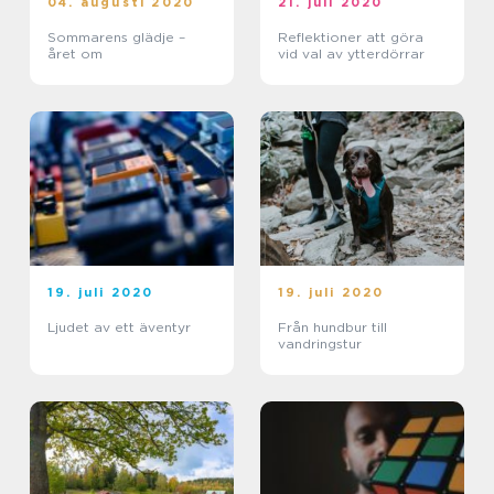
04. augusti 2020
21. juli 2020
Sommarens glädje –
Reflektioner att göra
året om
vid val av ytterdörrar
19. juli 2020
19. juli 2020
Ljudet av ett äventyr
Från hundbur till
vandringstur