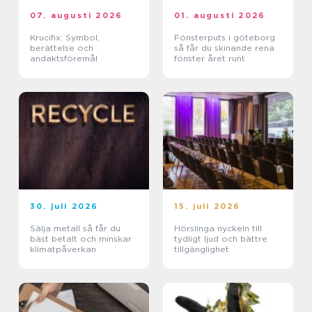
07. augusti 2026
01. augusti 2026
Krucifix: Symbol,
Fönsterputs i göteborg
berättelse och
så får du skinande rena
andaktsföremål
fönster året runt
30. juli 2026
15. juli 2026
Sälja metall så får du
Hörslinga nyckeln till
bäst betalt och minskar
tydligt ljud och bättre
klimatpåverkan
tillgänglighet