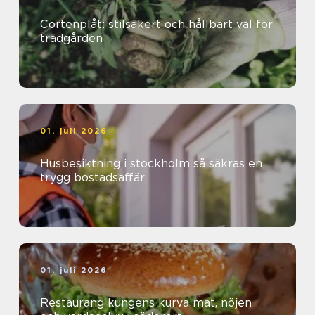
Cortenplåt: stilsäkert och hållbart val för
trädgården
01. juli 2026
Husbesiktning i stockholm så säkras en
trygg bostadsaffär
01. juli 2026
Restaurang kungens kurva mat, nöjen