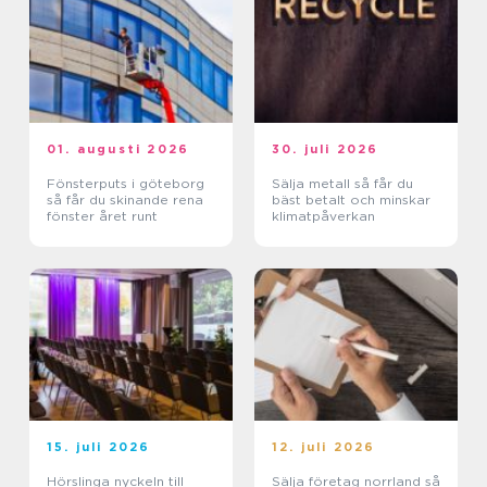
01. augusti 2026
30. juli 2026
Fönsterputs i göteborg
Sälja metall så får du
så får du skinande rena
bäst betalt och minskar
fönster året runt
klimatpåverkan
15. juli 2026
12. juli 2026
Hörslinga nyckeln till
Sälja företag norrland så