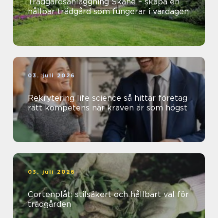
Trädgårdsanläggning Skåne – skapa en
hållbar trädgård som fungerar i vardagen
03. juli 2026
Rekrytering life science så hittar företag
rätt kompetens när kraven är som högst
03. juli 2026
Cortenplåt: stilsäkert och hållbart val för
trädgården