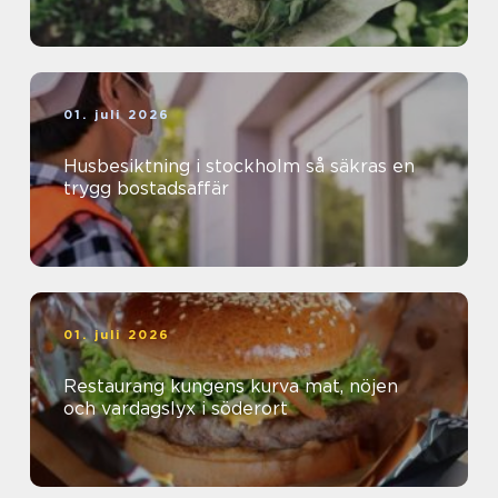
01. juli 2026
Husbesiktning i stockholm så säkras en
trygg bostadsaffär
01. juli 2026
Restaurang kungens kurva mat, nöjen
och vardagslyx i söderort