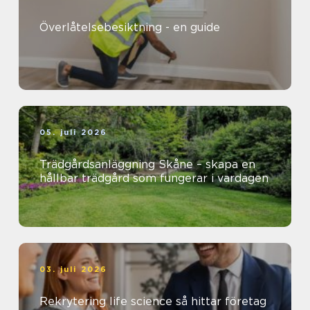
Överlåtelsebesiktning - en guide
05. juli 2026
Trädgårdsanläggning Skåne – skapa en
hållbar trädgård som fungerar i vardagen
03. juli 2026
Rekrytering life science så hittar företag