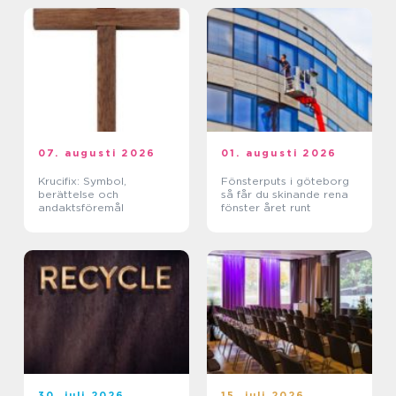
07. augusti 2026
01. augusti 2026
Krucifix: Symbol,
Fönsterputs i göteborg
berättelse och
så får du skinande rena
andaktsföremål
fönster året runt
30. juli 2026
15. juli 2026