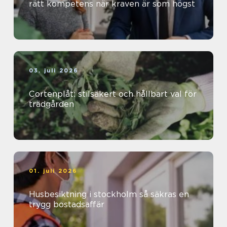
rätt kompetens när kraven är som högst
03. juli 2026
Cortenplåt: stilsäkert och hållbart val för
trädgården
01. juli 2026
Husbesiktning i stockholm så säkras en
trygg bostadsaffär