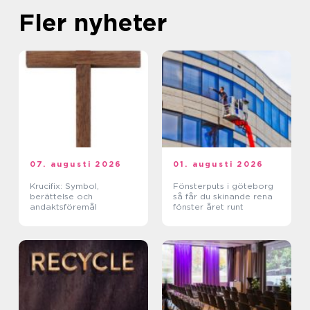
Fler nyheter
07. augusti 2026
01. augusti 2026
Krucifix: Symbol,
Fönsterputs i göteborg
berättelse och
så får du skinande rena
andaktsföremål
fönster året runt