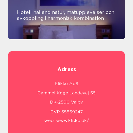
Hotell halland natur, matupplevelser och
avkoppling i harmonisk kombination
Adress
web:
www.klikko.dk/