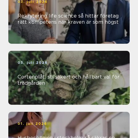
03. juli 2026
Rekrytering life science så hittar företag
rätt kompetens när kraven är som högst
03. juli 2026
Cortenplåt: stilsäkert och hållbart val för
trädgården
01. juli 2026
Husbesiktning i stockholm så säkras en