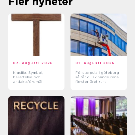
Fler nyheter
07. augusti 2026
01. augusti 2026
Krucifix: Symbol,
Fönsterputs i göteborg
berättelse och
så får du skinande rena
andaktsföremål
fönster året runt