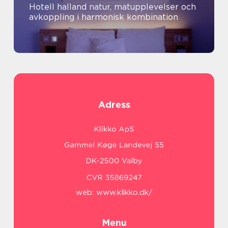
Hotell halland natur, matupplevelser och
avkoppling i harmonisk kombination
Adress
web:
www.klikko.dk/
Menu