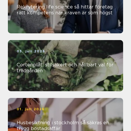
Rekrytering life science så hittar företag
rätt kompetens när kraven är som högst
03. juli 2026
Cortenplåt: stilsäkert och hållbart val för
trädgården
01. juli 2026
Husbesiktning i stockholm så säkras en
trygg bostadsaffär