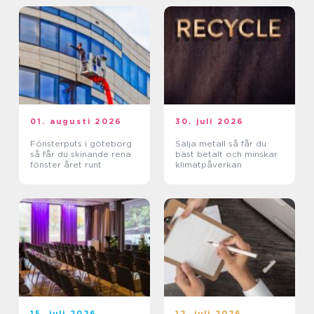
01. augusti 2026
30. juli 2026
Fönsterputs i göteborg
Sälja metall så får du
så får du skinande rena
bäst betalt och minskar
fönster året runt
klimatpåverkan
15. juli 2026
12. juli 2026