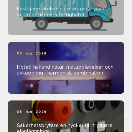
Fastighetsskötsel som skapar tryggare
och mer hållbara fastigheter
05. juni 2026
Hotell halland natur, matupplevelser och
avkoppling i harmonisk kombination
05. juni 2026
Säkerhetsbrytare en nyckel till tryggare
elanläggningar