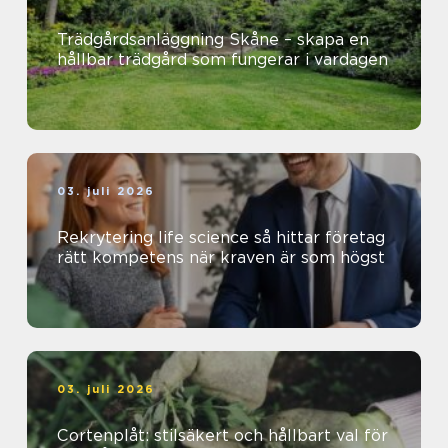
Trädgårdsanläggning Skåne – skapa en
hållbar trädgård som fungerar i vardagen
03. juli 2026
Rekrytering life science så hittar företag
rätt kompetens när kraven är som högst
03. juli 2026
Cortenplåt: stilsäkert och hållbart val för