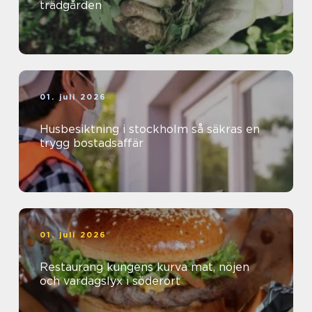
trädgården
01. juli 2026
Husbesiktning i stockholm så säkras en
trygg bostadsaffär
01. juli 2026
Restaurang kungens kurva mat, nöjen
och vardagslyx i söderort