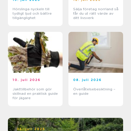
Hörslinga nyckeln till
Sälja företag norrland så
tydligt ljud och bättre
får du ut rätt värde av
tillgänglighet
ditt livsverk
10. juli 2026
08. juli 2026
Jakttillbehör som gör
Överlåtelsebesiktning –
skillnad en praktisk guide
en guide
för jägare
05. juli 2026