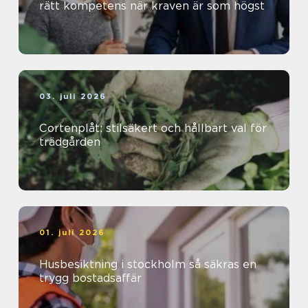
rätt kompetens när kraven är som högst
03. juli 2026
Cortenplåt: stilsäkert och hållbart val för
trädgården
01. juli 2026
Husbesiktning i stockholm så säkras en
trygg bostadsaffär