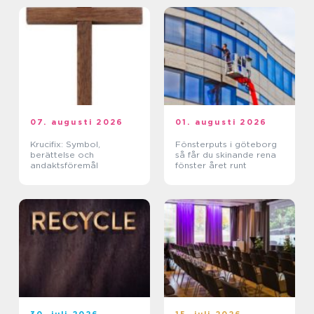
07. augusti 2026
01. augusti 2026
Krucifix: Symbol,
Fönsterputs i göteborg
berättelse och
så får du skinande rena
andaktsföremål
fönster året runt