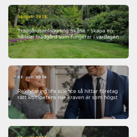
05. juli 2026
Trädgårdsanläggning Skåne – skapa en
hållbar trädgård som fungerar i vardagen
03. juli 2026
Rekrytering life science så hittar företag
rätt kompetens när kraven är som högst