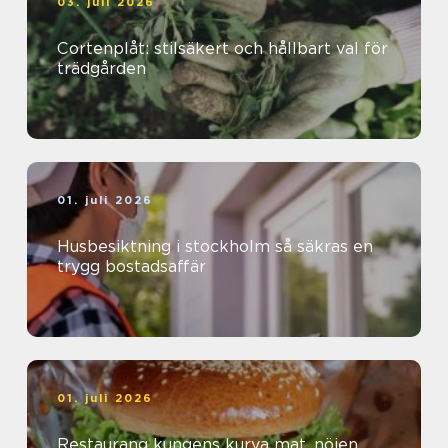
03. juli 2026
Cortenplåt: stilsäkert och hållbart val för
trädgården
01. juli 2026
Husbesiktning i stockholm så säkras en
trygg bostadsaffär
01. juli 2026
Restaurang kungens kurva mat, nöjen