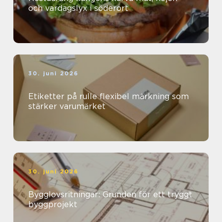
och vardagslyx i söderort
30. juni 2026
Etiketter på rulle flexibel märkning som
stärker varumärket
30. juni 2026
Bygglovsritningar: Grunden för ett tryggt
byggprojekt