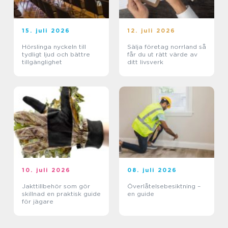
15. juli 2026
12. juli 2026
Hörslinga nyckeln till
Sälja företag norrland så
tydligt ljud och bättre
får du ut rätt värde av
tillgänglighet
ditt livsverk
10. juli 2026
08. juli 2026
Jakttillbehör som gör
Överlåtelsebesiktning –
skillnad en praktisk guide
en guide
för jägare