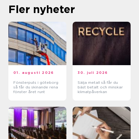
Fler nyheter
01. augusti 2026
30. juli 2026
Fönsterputs i göteborg
Sälja metall så får du
så får du skinande rena
bäst betalt och minskar
fönster året runt
klimatpåverkan