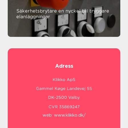
Säkerhetsbrytare en nyckel till tryggare
elanläggningar
Adress
web:
www.klikko.dk/