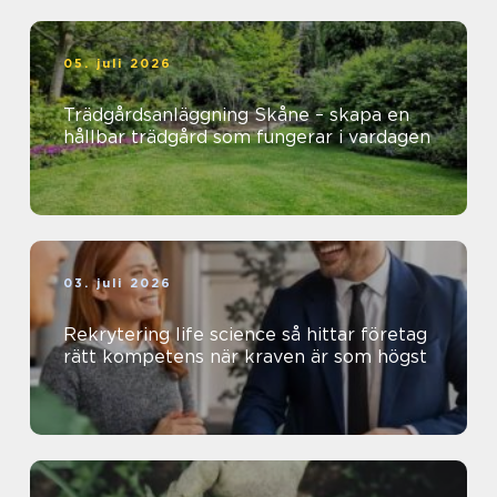
05. juli 2026
Trädgårdsanläggning Skåne – skapa en
hållbar trädgård som fungerar i vardagen
03. juli 2026
Rekrytering life science så hittar företag
rätt kompetens när kraven är som högst