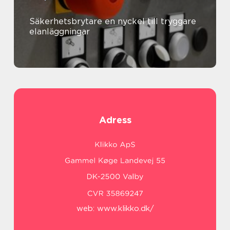
Säkerhetsbrytare en nyckel till tryggare
elanläggningar
Adress
web:
www.klikko.dk/