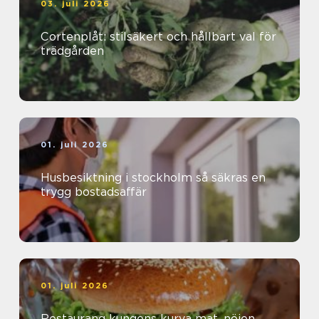
03. juli 2026
Cortenplåt: stilsäkert och hållbart val för
trädgården
01. juli 2026
Husbesiktning i stockholm så säkras en
trygg bostadsaffär
01. juli 2026
Restaurang kungens kurva mat, nöjen