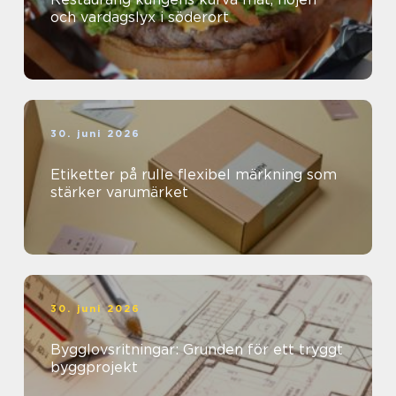
och vardagslyx i söderort
30. juni 2026
Etiketter på rulle flexibel märkning som
stärker varumärket
30. juni 2026
Bygglovsritningar: Grunden för ett tryggt
byggprojekt