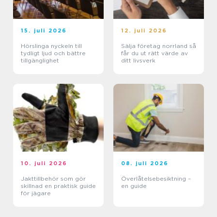
15. juli 2026
12. juli 2026
Hörslinga nyckeln till
Sälja företag norrland så
tydligt ljud och bättre
får du ut rätt värde av
tillgänglighet
ditt livsverk
10. juli 2026
08. juli 2026
Jakttillbehör som gör
Överlåtelsebesiktning –
skillnad en praktisk guide
en guide
för jägare