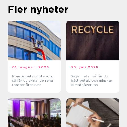
Fler nyheter
01. augusti 2026
30. juli 2026
Fönsterputs i göteborg
Sälja metall så får du
så får du skinande rena
bäst betalt och minskar
fönster året runt
klimatpåverkan