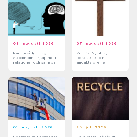
09. augusti 2026
07. augusti 2026
Familjerådgivning i
Krucifix: Symbol,
Stockholm – hjälp med
berättelse och
relationer och samspel
andaktsföremål
01. augusti 2026
30. juli 2026
Fönsterputs i göteborg
Sälja metall så får du