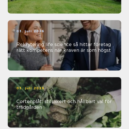
03. juli 2026
Rekrytering life science så hittar företag
rätt kompetens när kraven är som högst
03. juli 2026
Cortenplåt: stilsäkert och hållbart val för
trädgården