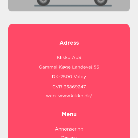
Adress
web:
www.klikko.dk/
Menu
Annonsering