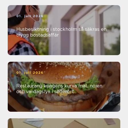
01. juli 2026
Husbesiktning i stockholm så säkras en
trygg bostadsaffär
01. juli 2026
Restaurang kungens kurva mat, nöjen
och vardagslyx i söderort