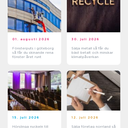
01. augusti 2026
30. juli 2026
Fönsterputs i göteborg
Sälja metall så får du
så får du skinande rena
bäst betalt och minskar
fönster året runt
klimatpåverkan
15. juli 2026
12. juli 2026
Hörslinga nyckeln till
Sälja företag norrland så