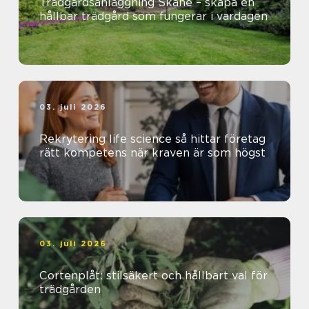
Trädgårdsanläggning Skåne – skapa en
hållbar trädgård som fungerar i vardagen
03. juli 2026
Rekrytering life science så hittar företag
rätt kompetens när kraven är som högst
03. juli 2026
Cortenplåt: stilsäkert och hållbart val för
trädgården