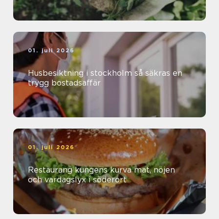
01. juli 2026
Husbesiktning i stockholm så säkras en
trygg bostadsaffär
01. juli 2026
Restaurang kungens kurva mat, nöjen
och vardagslyx i söderort