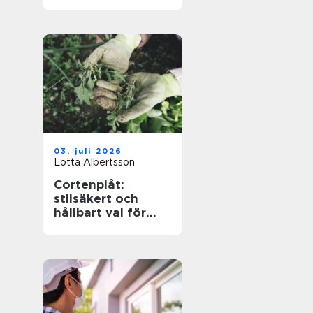
kompetens när
kraven är som
högst
03. juli 2026
Lotta Albertsson
Cortenplåt:
stilsäkert och
hållbart val för
trädgården