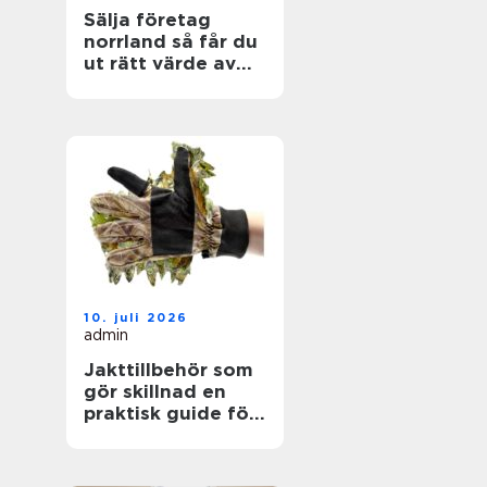
Sälja företag
norrland så får du
ut rätt värde av
ditt livsverk
10. juli 2026
admin
Jakttillbehör som
gör skillnad en
praktisk guide för
jägare