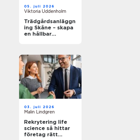
05. juli 2026
Viktoria Uddenholm
Trädgårdsanläggn
ing Skåne – skapa
en hållbar
trädgård som
fungerar i
vardagen
03. juli 2026
Malin Lindgren
Rekrytering life
science så hittar
företag rätt