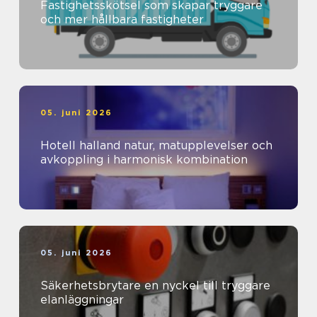
Fastighetsskötsel som skapar tryggare
och mer hållbara fastigheter
05. juni 2026
Hotell halland natur, matupplevelser och
avkoppling i harmonisk kombination
05. juni 2026
Säkerhetsbrytare en nyckel till tryggare
elanläggningar