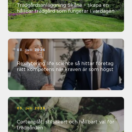
Trädgårdsanläggning Skåne – skapa en
hållbar trädgård som fungerar i vardagen
03. juli 2026
Rekrytering life science så hittar företag
rätt kompetens när kraven är som högst
03. juli 2026
Cortenplåt: stilsäkert och hållbart val för
trädgården