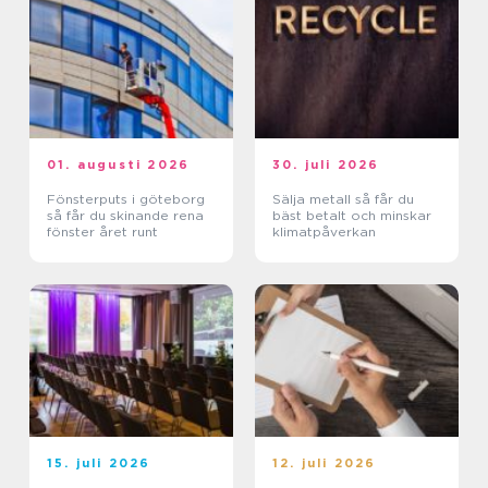
01. augusti 2026
30. juli 2026
Fönsterputs i göteborg
Sälja metall så får du
så får du skinande rena
bäst betalt och minskar
fönster året runt
klimatpåverkan
15. juli 2026
12. juli 2026