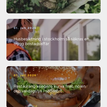
01. juli 2026
Husbesiktning i stockholm så säkras en
trygg bostadsaffär
01. juli 2026
Restaurang kungens kurva mat, nöjen
och vardagslyx i söderort