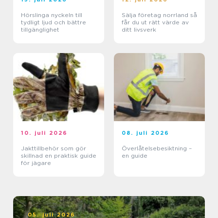
Hörslinga nyckeln till
Sälja företag norrland så
tydligt ljud och bättre
får du ut rätt värde av
tillgänglighet
ditt livsverk
10. juli 2026
08. juli 2026
Jakttillbehör som gör
Överlåtelsebesiktning –
skillnad en praktisk guide
en guide
för jägare
05. juli 2026