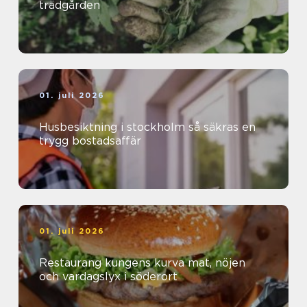
trädgården
01. juli 2026
Husbesiktning i stockholm så säkras en
trygg bostadsaffär
01. juli 2026
Restaurang kungens kurva mat, nöjen
och vardagslyx i söderort