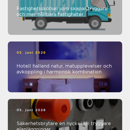
Fastighetsskötsel som skapar tryggare
och mer hållbara fastigheter
05. juni 2026
Hotell halland natur, matupplevelser och
avkoppling i harmonisk kombination
05. juni 2026
Säkerhetsbrytare en nyckel till tryggare
elanläggningar