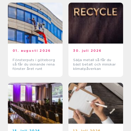
01. augusti 2026
30. juli 2026
Fönsterputs i göteborg
Sälja metall så får du
så får du skinande rena
bäst betalt och minskar
fönster året runt
klimatpåverkan
15. juli 2026
12. juli 2026