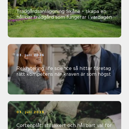
Trädgårdsanläggning Skåne – skapa en
hållbar trädgård som fungerar i vardagen
03. juli 2026
Rekrytering life science så hittar företag
rätt kompetens när kraven är som högst
03. juli 2026
Cortenplåt: stilsäkert och hållbart val för