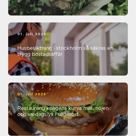
01. juli 2026
Husbesiktning i stockholm så säkras en
trygg bostadsaffär
01. juli 2026
Restaurang kungens kurva mat, nöjen
och vardagslyx i söderort