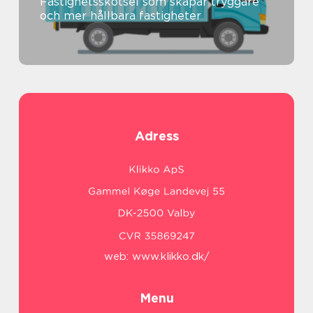
Fastighetsskötsel som skapar tryggare
och mer hållbara fastigheter
Adress
web:
www.klikko.dk/
Menu