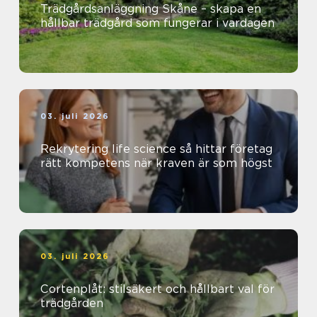
Trädgårdsanläggning Skåne – skapa en
hållbar trädgård som fungerar i vardagen
03. juli 2026
Rekrytering life science så hittar företag
rätt kompetens när kraven är som högst
03. juli 2026
Cortenplåt: stilsäkert och hållbart val för
trädgården