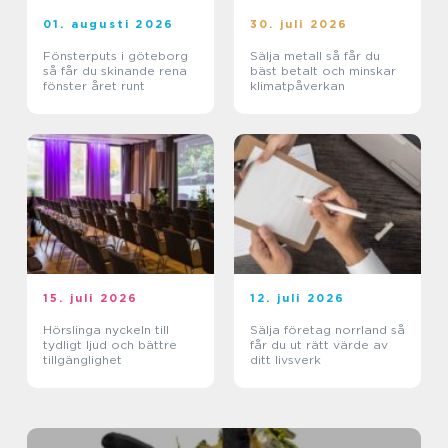
01. augusti 2026
30. juli 2026
Fönsterputs i göteborg
Sälja metall så får du
så får du skinande rena
bäst betalt och minskar
fönster året runt
klimatpåverkan
15. juli 2026
12. juli 2026
Hörslinga nyckeln till
Sälja företag norrland så
tydligt ljud och bättre
får du ut rätt värde av
tillgänglighet
ditt livsverk