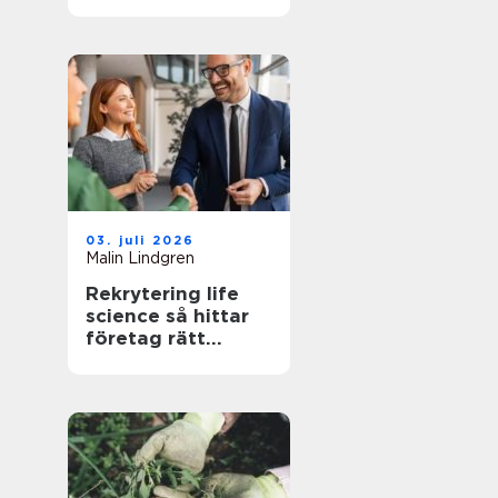
trädgård som
fungerar i
vardagen
03. juli 2026
Malin Lindgren
Rekrytering life
science så hittar
företag rätt
kompetens när
kraven är som
högst