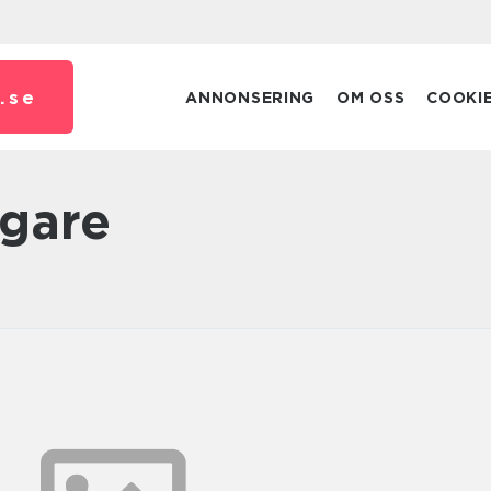
.
se
ANNONSERING
OM OSS
COOKI
agare