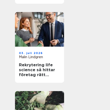
trädgård som
fungerar i
vardagen
03. juli 2026
Malin Lindgren
Rekrytering life
science så hittar
företag rätt
kompetens när
kraven är som
högst