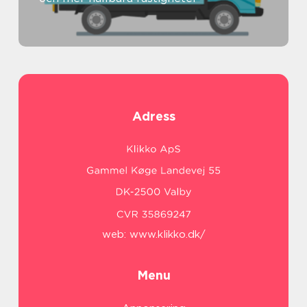
Adress
web:
www.klikko.dk/
Menu