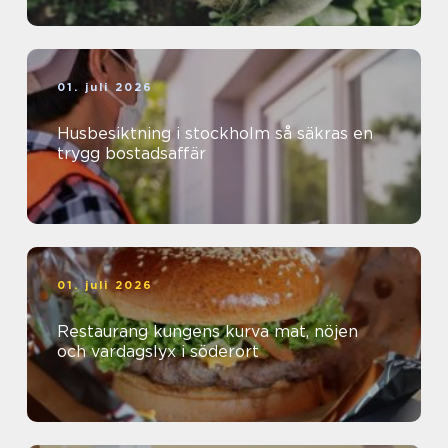
01. juli 2026
Husbesiktning i stockholm så säkras en
trygg bostadsaffär
01. juli 2026
Restaurang kungens kurva mat, nöjen
och vardagslyx i söderort