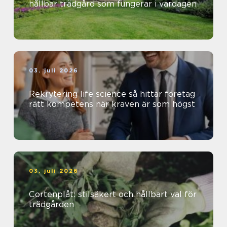
hållbar trädgård som fungerar i vardagen
03. juli 2026
Rekrytering life science så hittar företag
rätt kompetens när kraven är som högst
03. juli 2026
Cortenplåt: stilsäkert och hållbart val för
trädgården