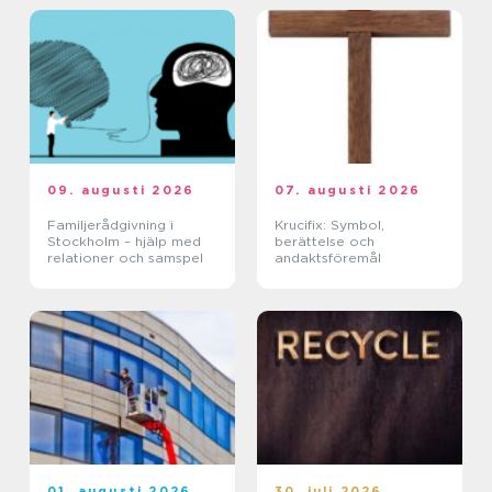
09. augusti 2026
07. augusti 2026
Familjerådgivning i
Krucifix: Symbol,
Stockholm – hjälp med
berättelse och
relationer och samspel
andaktsföremål
01. augusti 2026
30. juli 2026