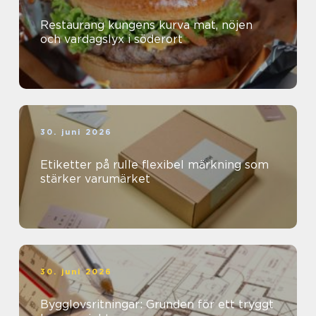
Restaurang kungens kurva mat, nöjen
och vardagslyx i söderort
30. juni 2026
Etiketter på rulle flexibel märkning som
stärker varumärket
30. juni 2026
Bygglovsritningar: Grunden för ett tryggt