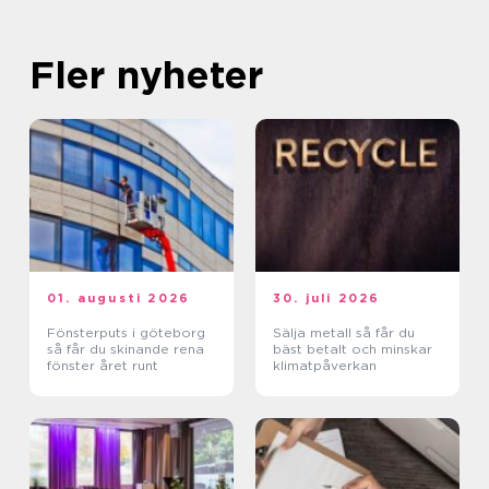
Fler nyheter
01. augusti 2026
30. juli 2026
Fönsterputs i göteborg
Sälja metall så får du
så får du skinande rena
bäst betalt och minskar
fönster året runt
klimatpåverkan