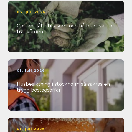
03. juli 2026
Cortenplåt: stilsäkert och hållbart val för
trädgården
01. juli 2026
Husbesiktning i stockholm så säkras en
trygg bostadsaffär
01. juli 2026