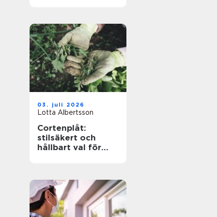
kompetens när
kraven är som
högst
03. juli 2026
Lotta Albertsson
Cortenplåt:
stilsäkert och
hållbart val för
trädgården