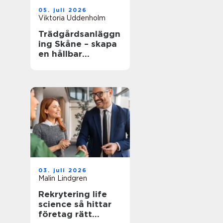
05. juli 2026
Viktoria Uddenholm
Trädgårdsanläggn
ing Skåne – skapa
en hållbar
trädgård som
fungerar i
vardagen
03. juli 2026
Malin Lindgren
Rekrytering life
science så hittar
företag rätt