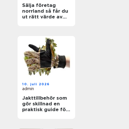
Sälja företag
norrland så får du
ut rätt värde av
ditt livsverk
10. juli 2026
admin
Jakttillbehör som
gör skillnad en
praktisk guide för
jägare