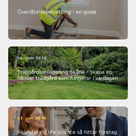
Överlåtelsebesiktning - en guide
05. juli 2026
Trädgårdsanläggning Skåne – skapa en
hållbar trädgård som fungerar i vardagen
03. juli 2026
Rekrytering life science så hittar företag