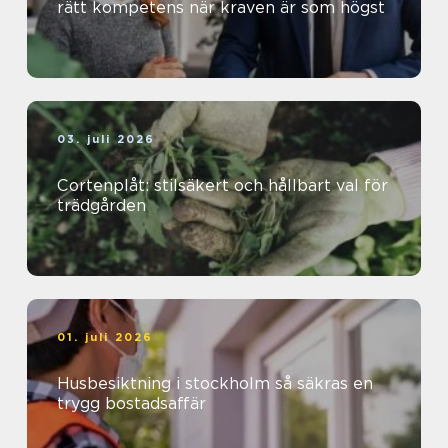
rätt kompetens när kraven är som högst
03. juli 2026
Cortenplåt: stilsäkert och hållbart val för
trädgården
01. juli 2026
Husbesiktning i stockholm så säkras en
trygg bostadsaffär