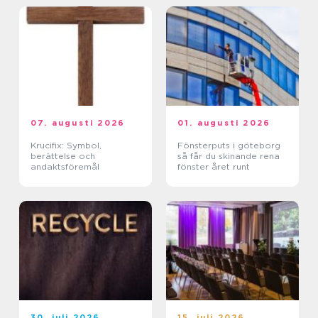
07. augusti 2026
01. augusti 2026
Krucifix: Symbol,
Fönsterputs i göteborg
berättelse och
så får du skinande rena
andaktsföremål
fönster året runt
30. juli 2026
15. juli 2026