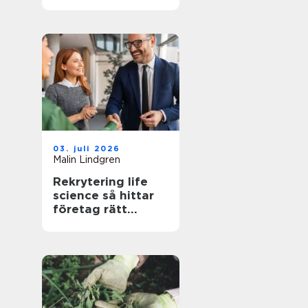
trädgård som
fungerar i
vardagen
03. juli 2026
Malin Lindgren
Rekrytering life
science så hittar
företag rätt
kompetens när
kraven är som
högst