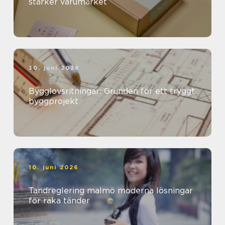
stärker varumärket
30. juni 2026
Bygglovsritningar: Grunden för ett tryggt
byggprojekt
10. juni 2026
Tandreglering malmö moderna lösningar
för raka tänder