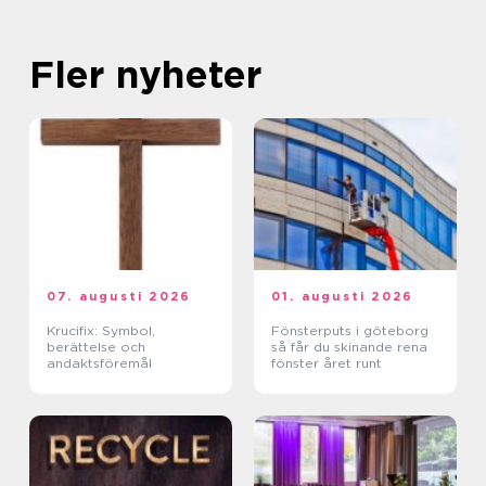
Fler nyheter
07. augusti 2026
01. augusti 2026
Krucifix: Symbol,
Fönsterputs i göteborg
berättelse och
så får du skinande rena
andaktsföremål
fönster året runt