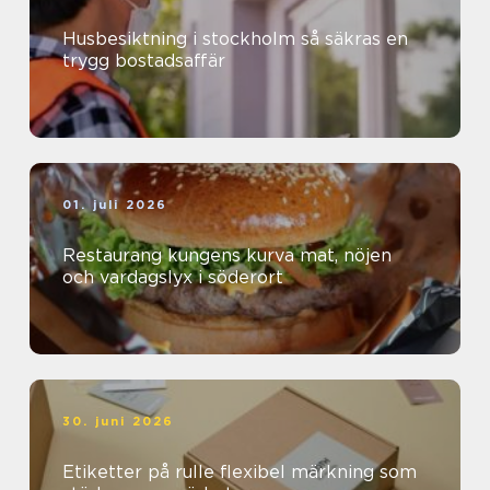
Husbesiktning i stockholm så säkras en
trygg bostadsaffär
01. juli 2026
Restaurang kungens kurva mat, nöjen
och vardagslyx i söderort
30. juni 2026
Etiketter på rulle flexibel märkning som