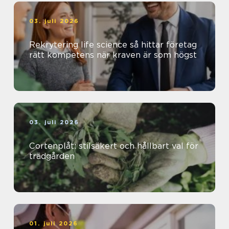
03. juli 2026
Rekrytering life science så hittar företag
rätt kompetens när kraven är som högst
03. juli 2026
Cortenplåt: stilsäkert och hållbart val för
trädgården
01. juli 2026