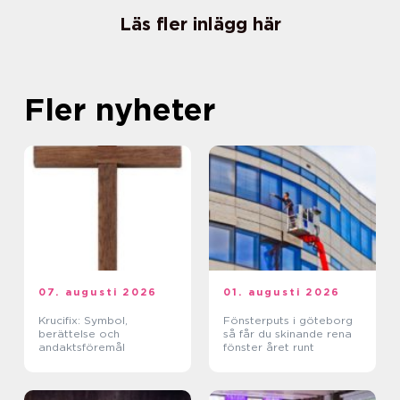
Läs fler inlägg här
Fler nyheter
07. augusti 2026
01. augusti 2026
Krucifix: Symbol,
Fönsterputs i göteborg
berättelse och
så får du skinande rena
andaktsföremål
fönster året runt