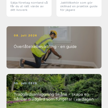
Sälja företag norrland så
Jakttillbehör som gör
får du ut rätt värde av
skillnad en praktisk guide
ditt livsverk
för jägare
08. juli 2026
Överlåtelsebesiktning - en guide
05. juli 2026
Trädgårdsanläggning Skåne – skapa en
hållbar trädgård som fungerar i vardagen