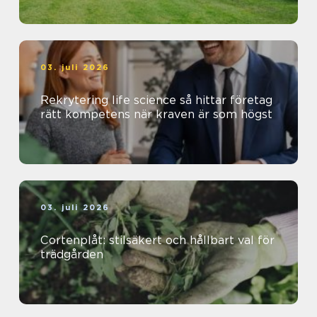
03. juli 2026
Rekrytering life science så hittar företag
rätt kompetens när kraven är som högst
03. juli 2026
Cortenplåt: stilsäkert och hållbart val för
trädgården