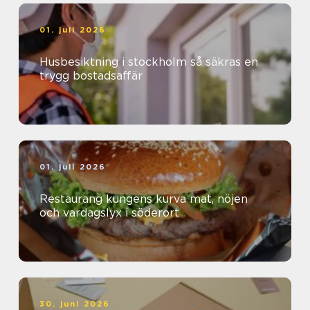
01. juli 2026
Husbesiktning i stockholm så säkras en
trygg bostadsaffär
01. juli 2026
Restaurang kungens kurva mat, nöjen
och vardagslyx i söderort
30. juni 2026