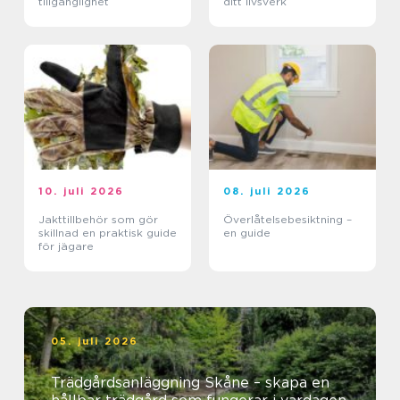
tillgänglighet
ditt livsverk
10. juli 2026
08. juli 2026
Jakttillbehör som gör
Överlåtelsebesiktning –
skillnad en praktisk guide
en guide
för jägare
05. juli 2026
Trädgårdsanläggning Skåne – skapa en