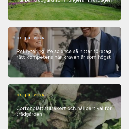
hållbar trädgård som fungerar i vardagen
03. juli 2026
Rekrytering life science så hittar företag
rätt kompetens när kraven är som högst
03. juli 2026
Cortenplåt: stilsäkert och hållbart val för
trädgården