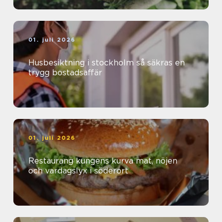
01. juli 2026
Husbesiktning i stockholm så säkras en
trygg bostadsaffär
01. juli 2026
Restaurang kungens kurva mat, nöjen
och vardagslyx i söderort