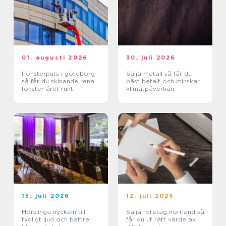
01. augusti 2026
30. juli 2026
Fönsterputs i göteborg
Sälja metall så får du
så får du skinande rena
bäst betalt och minskar
fönster året runt
klimatpåverkan
15. juli 2026
12. juli 2026
Hörslinga nyckeln till
Sälja företag norrland så
tydligt ljud och bättre
får du ut rätt värde av