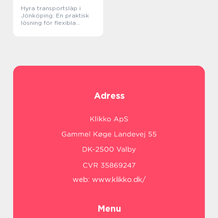
Hyra transportsläp i
Jönköping: En praktisk
lösning för flexibla
transporter
Adress
web:
www.klikko.dk/
Menu