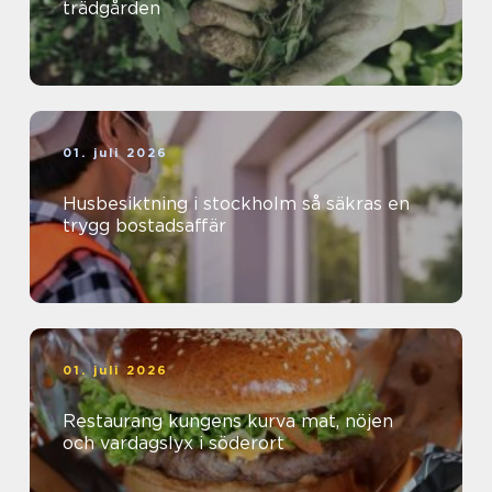
trädgården
01. juli 2026
Husbesiktning i stockholm så säkras en
trygg bostadsaffär
01. juli 2026
Restaurang kungens kurva mat, nöjen
och vardagslyx i söderort