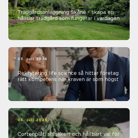
Trädgårdsanläggning Skåne – skapa en
hållbar trädgård som fungerar i vardagen
03. juli 2026
Rekrytering life science så hittar företag
rätt kompetens när kraven är som högst
03. juli 2026
Cortenplåt: stilsäkert och hållbart val för