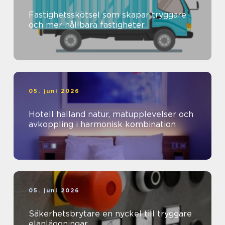
Fastighetsskötsel som skapar tryggare
och mer hållbara fastigheter
05. juni 2026
Hotell halland natur, matupplevelser och
avkoppling i harmonisk kombination
05. juni 2026
Säkerhetsbrytare en nyckel till tryggare
elanläggningar