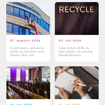
01. augusti 2026
30. juli 2026
Fönsterputs i göteborg
Sälja metall så får du
så får du skinande rena
bäst betalt och minskar
fönster året runt
klimatpåverkan
15. juli 2026
12. juli 2026