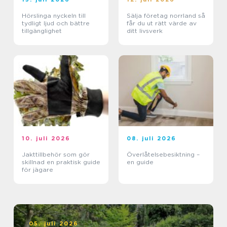
Hörslinga nyckeln till
Sälja företag norrland så
tydligt ljud och bättre
får du ut rätt värde av
tillgänglighet
ditt livsverk
10. juli 2026
08. juli 2026
Jakttillbehör som gör
Överlåtelsebesiktning –
skillnad en praktisk guide
en guide
för jägare
05. juli 2026