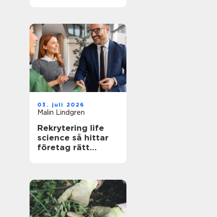
trädgård som
fungerar i
vardagen
03. juli 2026
Malin Lindgren
Rekrytering life
science så hittar
företag rätt
kompetens när
kraven är som
högst