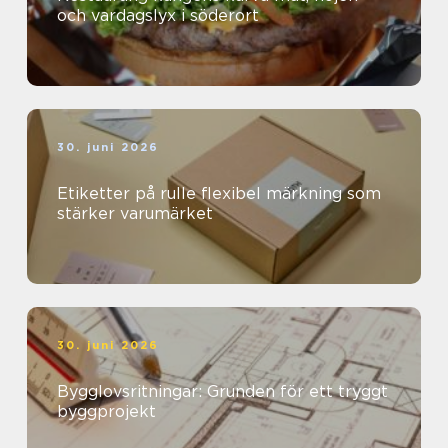
och vardagslyx i söderort
30. juni 2026
Etiketter på rulle flexibel märkning som
stärker varumärket
30. juni 2026
Bygglovsritningar: Grunden för ett tryggt
byggprojekt