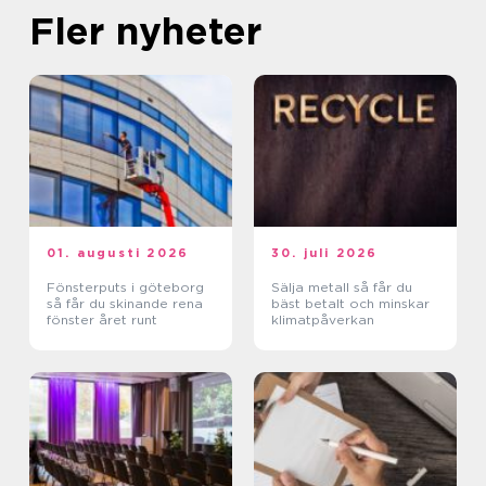
Fler nyheter
01. augusti 2026
30. juli 2026
Fönsterputs i göteborg
Sälja metall så får du
så får du skinande rena
bäst betalt och minskar
fönster året runt
klimatpåverkan