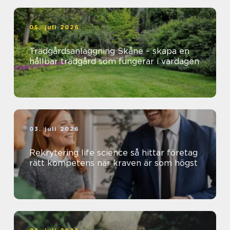
05. juli 2026
Trädgårdsanläggning Skåne – skapa en
hållbar trädgård som fungerar i vardagen
03. juli 2026
Rekrytering life science så hittar företag
rätt kompetens när kraven är som högst