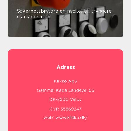
Säkerhetsbrytare en nyckel till tryggare
elanläggningar
Adress
web:
www.klikko.dk/