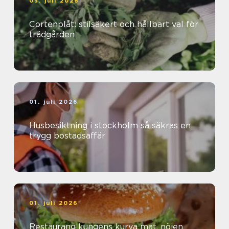
03. juli 2026
Cortenplåt: stilsäkert och hållbart val för
trädgården
01. juli 2026
Husbesiktning i stockholm så säkras en
trygg bostadsaffär
01. juli 2026
Restaurang kungens kurva mat, nöjen