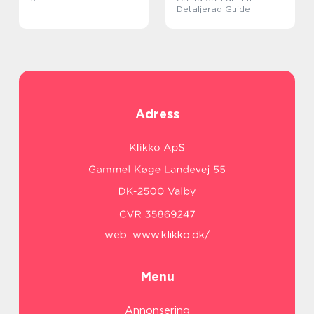
Detaljerad Guide
Adress
web:
www.klikko.dk/
Menu
Annonsering