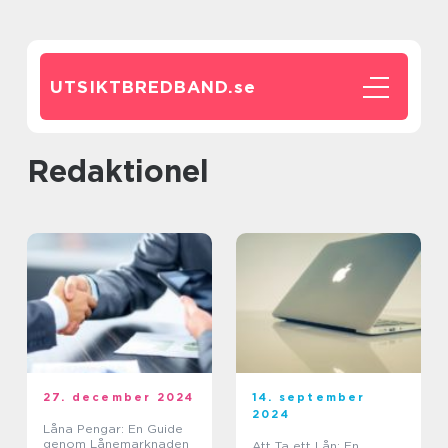
UTSIKTBREDBAND.
se
redaktionel
27. december 2024
14. september
2024
Låna Pengar: En Guide
genom Lånemarknaden
Att Ta ett Lån: En