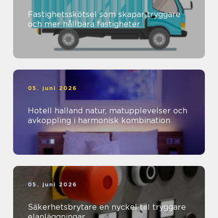
Fastighetsskötsel som skapar tryggare
och mer hållbara fastigheter
05. juni 2026
Hotell halland natur, matupplevelser och
avkoppling i harmonisk kombination
05. juni 2026
Säkerhetsbrytare en nyckel till tryggare
elanläggningar