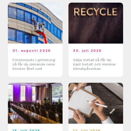
01. augusti 2026
30. juli 2026
Fönsterputs i göteborg
Sälja metall så får du
så får du skinande rena
bäst betalt och minskar
fönster året runt
klimatpåverkan
15. juli 2026
12. juli 2026