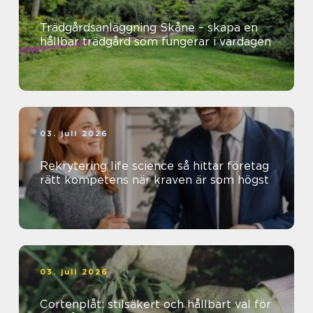
Trädgårdsanläggning Skåne – skapa en
hållbar trädgård som fungerar i vardagen
03. juli 2026
Rekrytering life science så hittar företag
rätt kompetens när kraven är som högst
03. juli 2026
Cortenplåt: stilsäkert och hållbart val för