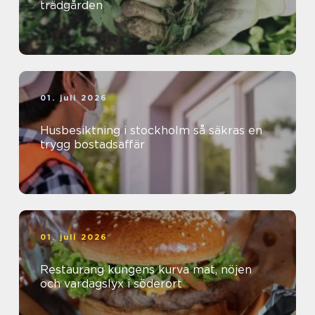
trädgården
01. juli 2026
Husbesiktning i stockholm så säkras en
trygg bostadsaffär
01. juli 2026
Restaurang kungens kurva mat, nöjen
och vardagslyx i söderort