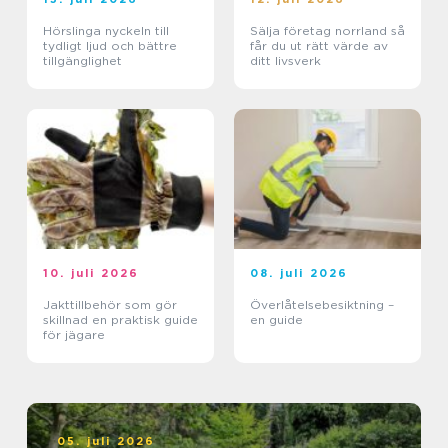
Hörslinga nyckeln till
Sälja företag norrland så
tydligt ljud och bättre
får du ut rätt värde av
tillgänglighet
ditt livsverk
10. juli 2026
08. juli 2026
Jakttillbehör som gör
Överlåtelsebesiktning –
skillnad en praktisk guide
en guide
för jägare
05. juli 2026