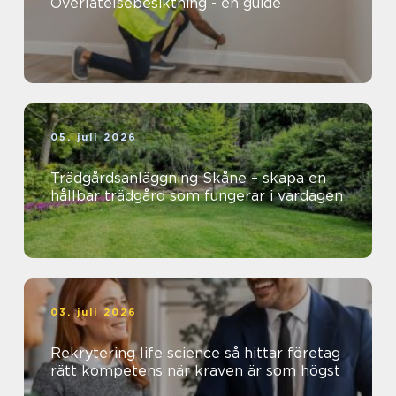
Överlåtelsebesiktning - en guide
05. juli 2026
Trädgårdsanläggning Skåne – skapa en
hållbar trädgård som fungerar i vardagen
03. juli 2026
Rekrytering life science så hittar företag
rätt kompetens när kraven är som högst