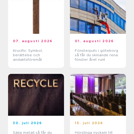
07. augusti 2026
01. augusti 2026
Krucifix: Symbol,
Fönsterputs i göteborg
berättelse och
så får du skinande rena
andaktsföremål
fönster året runt
30. juli 2026
15. juli 2026
Sälja metall så får du
Hörslinga nyckeln till