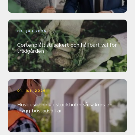
03. juli 2026
Cortenplåt: stilsäkert och hållbart val för
trädgården
01. juli 2026
Husbesiktning i stockholm så säkras en
trygg bostadsaffär